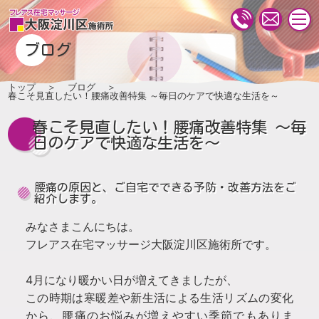
togg
navi
ブログ
トップ
ブログ
春こそ見直したい！腰痛改善特集 ～毎日のケアで快適な生活を～
春こそ見直したい！腰痛改善特集 ～毎
日のケアで快適な生活を～
腰痛の原因と、ご自宅でできる予防・改善方法をご
紹介します。
みなさまこんにちは。
フレアス在宅マッサージ大阪淀川区施術所です。
4月になり暖かい日が増えてきましたが、
この時期は寒暖差や新生活による生活リズムの変化
から、腰痛のお悩みが増えやすい季節でもありま