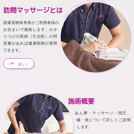
訪問マッサージとは
国家資格保有者がご利用者様の
お住まいで施術します。かか
りつけの医師（主治医）の同
意書があれば健康保険が適用
できます。
詳しく
施術概要
あん摩・マッサージ・指圧、
鍼・灸について詳しくご説明
します。