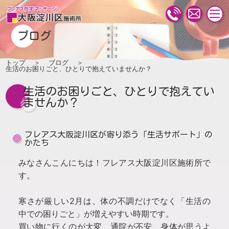
togg
navi
ブログ
トップ
ブログ
生活のお困りごと、ひとりで抱えていませんか？
生活のお困りごと、ひとりで抱えてい
ませんか？
フレアス大阪淀川区が寄り添う「生活サポート」の
かたち
みなさんこんにちは！フレアス大阪淀川区施術所で
す。
寒さが厳しい2月は、体の不調だけでなく「生活の
中での困りごと」が増えやすい時期です。
買い物に行くのが大変、通院が不安、身体が思うよ